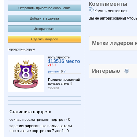
Комплименты
Отправить приватное сообщение
Комплиментов нет.
Вы не авторизованы! Чтоб
Добавить в друзья
Игнорировать
Сделать подарок
Метки лидеров
Городской форум
популярность:
113516 место
-13 ↓
Интервью
рейтинг
6
?
Привилегированный
пользователь
8
уровня
Статистика портрета:
сейчас просматривают портрет - 0
зарегистрированные пользователи
посетившие портрет за 7 дней - 0